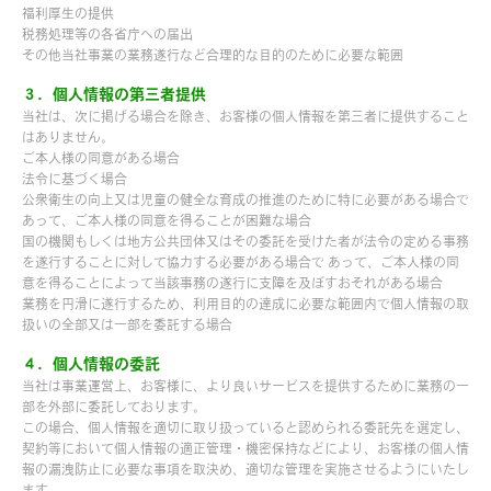
福利厚生の提供
税務処理等の各省庁への届出
その他当社事業の業務遂行など合理的な目的のために必要な範囲
３．個人情報の第三者提供
当社は、次に掲げる場合を除き、お客様の個人情報を第三者に提供すること
はありません。
ご本人様の同意がある場合
法令に基づく場合
公衆衛生の向上又は児童の健全な育成の推進のために特に必要がある場合で
あって、ご本人様の同意を得ることが困難な場合
国の機関もしくは地方公共団体又はその委託を受けた者が法令の定める事務
を遂行することに対して協力する必要がある場合で あって、ご本人様の同
意を得ることによって当該事務の遂行に支障を及ぼすおそれがある場合
業務を円滑に遂行するため、利用目的の達成に必要な範囲内で個人情報の取
扱いの全部又は一部を委託する場合
４．個人情報の委託
当社は事業運営上、お客様に、より良いサービスを提供するために業務の一
部を外部に委託しております。
この場合、個人情報を適切に取り扱っていると認められる委託先を選定し、
契約等において個人情報の適正管理・機密保持などにより、お客様の個人情
報の漏洩防止に必要な事項を取決め、適切な管理を実施させるようにいたし
ます。